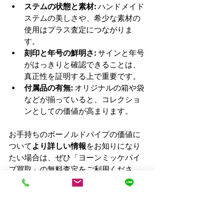
ステムの状態と素材:
 ハンドメイド
ステムの美しさや、希少な素材の
使用はプラス査定につながりま
す。
刻印と年号の鮮明さ:
 サインと年号
がはっきりと確認できることは、
真正性を証明する上で重要です。
付属品の有無:
 オリジナルの箱や袋
などが揃っていると、コレクショ
ンとしての価値が高まります。
お手持ちのボーノルドパイプの価値に
ついて
より詳しい情報
をお知りになり
たい場合は、ぜひ「ヨーンミッケパイ
プ買取」の無料査定をご利用くださ
い。専門の鑑定士が、その
ユニークな
魅力をしっかりと見抜き、適正な価格
をご提示いたします。**「パイプ買取」
「喫煙具パイプ買取」**のご相談もお気