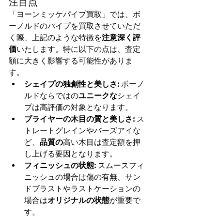
注目点
「ヨーンミッケパイプ買取」では、ボ
ーノルドのパイプを買取させていただ
く際、上記のような特徴を
注意深く評
価
いたします。特に以下の点は、査定
額に大きく影響する可能性がありま
す。
シェイプの独創性と美しさ:
 ボーノ
ルドならではの
ユニークな
シェイ
プは高評価の対象となります。
ブライヤーの木目の質と美しさ:
 ス
トレートグレインやバーズアイな
ど、
品質の
高い木目は査定額を押
し上げる要因となります。
フィニッシュの状態:
 スムースフィ
ニッシュの場合は傷の有無、サン
ドブラストやラストケーションの
場合は
オリジナルの状態
が重要で
す。