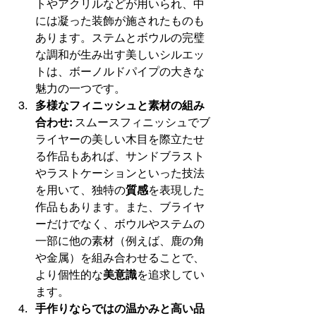
トやアクリルなどが用いられ、中
には凝った装飾が施されたものも
あります。ステムとボウルの完璧
な調和が生み出す美しいシルエッ
トは、ボーノルドパイプの大きな
魅力の一つです。
多様なフィニッシュと素材の組み
合わせ:
 スムースフィニッシュでブ
ライヤーの美しい木目を際立たせ
る作品もあれば、サンドブラスト
やラストケーションといった技法
を用いて、独特の
質感
を表現した
作品もあります。また、ブライヤ
ーだけでなく、ボウルやステムの
一部に他の素材（例えば、鹿の角
や金属）を組み合わせることで、
より個性的な
美意識
を追求してい
ます。
手作りならではの温かみと高い品