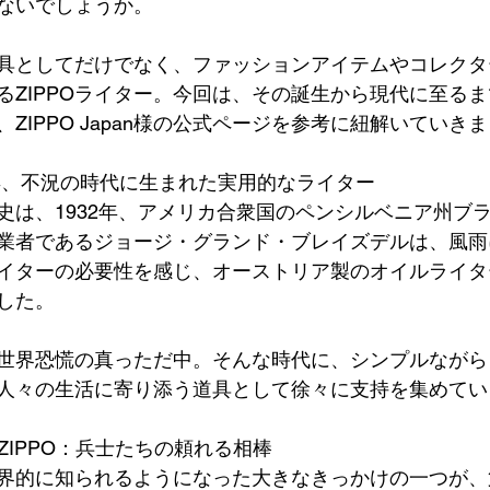
ないでしょうか。
具としてだけでなく、ファッションアイテムやコレクタ
るZIPPOライター。今回は、その誕生から現代に至るま
な歴史を、ZIPPO Japan様の公式ページを参考に紐解いてい
32年、不況の時代に生まれた実用的なライター
歴史は、1932年、アメリカ合衆国のペンシルベニア州ブ
業者であるジョージ・グランド・ブレイズデルは、風雨
イターの必要性を感じ、オーストリア製のオイルライタ
ました。
世界恐慌の真っただ中。そんな時代に、シンプルながら
は、人々の生活に寄り添う道具として徐々に支持を集めて
とZIPPO：兵士たちの頼れる相棒
が世界的に知られるようになった大きなきっかけの一つが