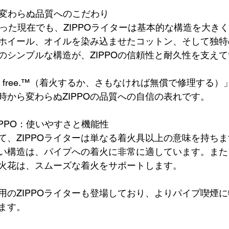
：変わらぬ品質へのこだわり
経った現在でも、ZIPPOライターは基本的な構造を大き
ホイール、オイルを染み込ませたコットン、そして独特
のシンプルな構造が、ZIPPOの信頼性と耐久性を支え
 we fix it free.™（着火するか、さもなければ無償で修理す
時から変わらぬZIPPOの品質への自信の表れです。
ZIPPO：使いやすさと機能性
て、ZIPPOライターは単なる着火具以上の意味を持ち
い構造は、パイプへの着火に非常に適しています。また
火花は、スムーズな着火をサポートします。
用のZIPPOライターも登場しており、よりパイプ喫煙
ます。