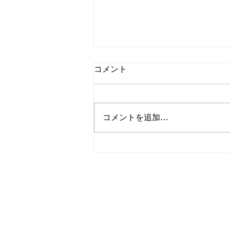
コメント
コメントを追加…
パイプの味が変わる？通がこ
だわる「チャンバー形状」と
煙道の美学