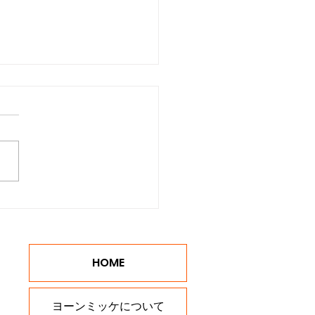
県のパイプ（喫煙具）・
PPOの買取は当店へ
HOME
ヨーンミッケについて