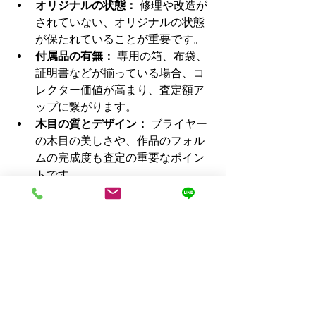
オリジナルの状態：
 修理や改造が
されていない、オリジナルの状態
が保たれていることが重要です。
付属品の有無：
 専用の箱、布袋、
証明書などが揃っている場合、コ
レクター価値が高まり、査定額ア
ップに繋がります。
木目の質とデザイン：
 ブライヤー
の木目の美しさや、作品のフォル
ムの完成度も査定の重要なポイン
トです。
５．「ヨーンミッケパイプ買取」
が選ばれる理由
「
ヨーンミッケパイプ買取
」は、「
パ
イプ買取
」「
喫煙具パイプ買取
」に特
化した専門知識を持つ買取業者です。
特に、イヴァルソン一家をはじめとす