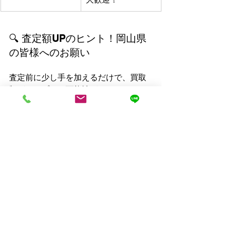
🔍 査定額UPのヒント！岡山県
の皆様へのお願い
査定前に少し手を加えるだけで、買取
額がアップする可能性があります。
軽くクリーニング:
 表面を柔らかい
布で優しく拭き、ホコリや指紋を
落とすだけでも印象が良くなりま
す。
付属品を揃える:
 箱、袋、保証書、
説明書など、購入時の付属品が揃
っていると査定額が上がります。
特に高級品・限定品は必須です。
無理な内部掃除は不要:
 ボウル内部
のヤニを無理に落とそうとする
と、ボウルを傷つける原因になり