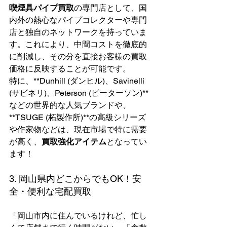
喫煙具パイプ買取
の専門店として、国
内外の熱心なパイプコレクターや専門
店と独自のネットワークを持っていま
す。これにより、中間コストを徹底的
に削減し、その分を直接お客様の買取
価格に反映することが可能です。
特に、**Dunhill (ダンヒル)、Savinelli 
(サビネリ)、Peterson (ピーターソン)**
などの世界的な人気ブランドや、
**TSUGE (柘製作所)**の高級シリーズ
や作家物などは、現在市場で特に需要
が高く、
買取強化アイテム
となってい
ます！
3. 岡山県内どこからでもOK！安
全・便利な宅配買取
「岡山市内に住んでいるけれど、忙し