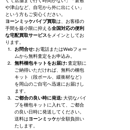
くて店舗まで行く時間がない」「倉敷
や津山など、自宅から外に出にくい」
という方もご安心ください。
ヨーンミッケパイプ買取
は、お客様の
手間を最小限に抑える
全国対応の便利
な宅配買取サービス
をメインとしてお
ります。
お問合せ:
 お電話またはWebフォー
ムから無料査定をお申込み。
無料梱包キットをお届け:
 査定額に
ご納得いただければ、無料の梱包
キット（段ボール、緩衝材など）
を岡山のご自宅へ迅速にお届けし
ます。
ご都合の良い時に発送:
 大切なパイ
プを梱包キットに入れて、ご都合
の良い日時に発送してください。
送料は
ヨーンミッケ
が全額負担い
たします。