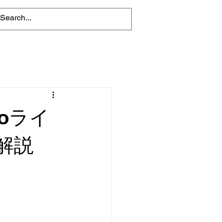
oライ
解説