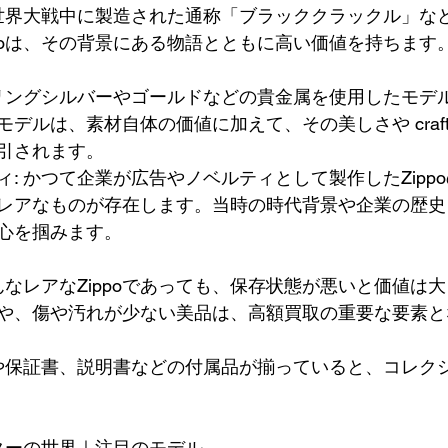
次世界大戦中に製造された通称「ブラッククラックル」な
ppoは、その背景にある物語とともに高い価値を持ちます
ーリングシルバーやゴールドなどの貴金属を使用したモデ
デルは、素材自体の価値に加えて、その美しさや craftsm
引されます。
: かつて企業が広告やノベルティとして製作したZipp
レアなものが存在します。当時の時代背景や企業の歴史
心を掴みます。
んなレアなZippoであっても、保存状態が悪いと価値は
や、傷や汚れが少ない美品は、高額買取の重要な要素と
箱や保証書、説明書などの付属品が揃っていると、コレク
イターの世界｜注目のモデル