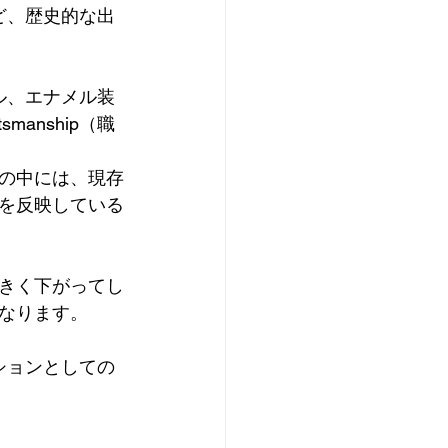
ど、歴史的な出
。
ル、エナメル装
anship（職
oの中には、現存
を反映している
大きく下がってし
なります。
ションとしての