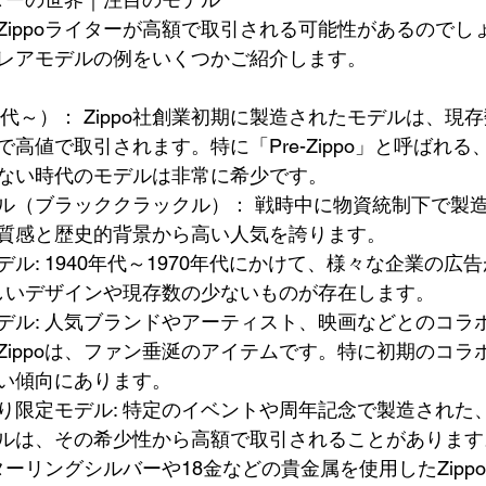
Zippoライターが高額で取引される可能性があるのでし
レアモデルの例をいくつかご紹介します。
年代～）： Zippo社創業初期に製造されたモデルは、現
高値で取引されます。特に「Pre-Zippo」と呼ばれる
印がない時代のモデルは非常に希少です。
ル（ブラッククラックル）： 戦時中に物資統制下で製
質感と歴史的背景から高い人気を誇ります。
ル: 1940年代～1970年代にかけて、様々な企業の広
、珍しいデザインや現存数の少ないものが存在します。
デル: 人気ブランドやアーティスト、映画などとのコラ
Zippoは、ファン垂涎のアイテムです。特に初期のコラ
い傾向にあります。
り限定モデル: 特定のイベントや周年記念で製造された
ルは、その希少性から高額で取引されることがあります
ターリングシルバーや18金などの貴金属を使用したZipp