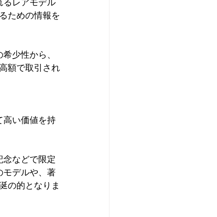
れるレアモデル
るための情報を
の希少性から、
高額で取引され
て高い価値を持
記念などで限定
のモデルや、著
涎の的となりま