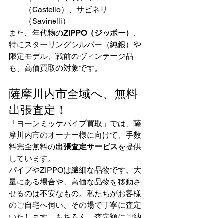
（Castello）、サビネリ
（Savinelli）
また、年代物の
ZIPPO（ジッポー）
、
特にスターリングシルバー（純銀）や
限定モデル、戦前のヴィンテージ品
も、高価買取の対象です。
薩摩川内市全域へ、無料
出張査定！
「ヨーンミッケパイプ買取」では、薩
摩川内市のオーナー様に向けて、手数
料完全無料の
出張査定サービス
を提供
しています。
パイプやZIPPOは繊細な品物です。大
量にある場合や、高価な品物を移動さ
せるのは不安なもの。私たちがお客様
のご自宅へ伺い、その場で丁寧に査定
いたします。もちろん、査定額にご納