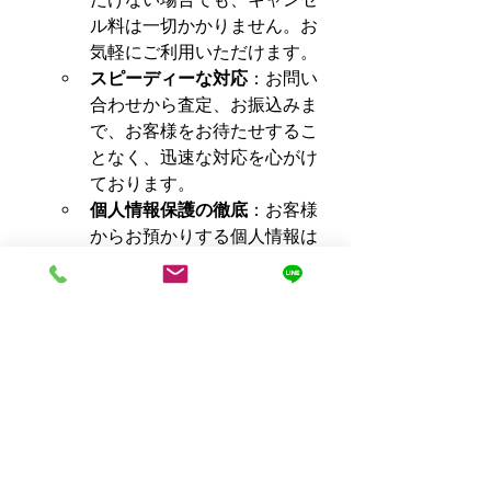
ル料は一切かかりません。お
気軽にご利用いただけます。
スピーディーな対応
：お問い
合わせから査定、お振込みま
で、お客様をお待たせするこ
となく、迅速な対応を心がけ
ております。
個人情報保護の徹底
：お客様
からお預かりする個人情報は
厳重に管理し、プライバシー
保護に最大限配慮いたしま
す。
喫煙具パイプ買取もまとめてお任せく
ださい！
パイプだけでなく、パイプスタンド、
タンパー、コンパニオン、専用ライタ
ー、ジャー、パイプ用たばこ（未開封