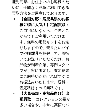
鹿児島県にお住まいのお客様のた
めに、手間なく簡単に利用できる
買取方法をご用意しております。
【全国対応・鹿児島県のお客
様に特に人気！】宅配買取
： 
ご自宅にいながら、全国どこ
からでもご利用いただけま
す。無料の宅配キットをお送
りしますので、売りたいパイ
プや
喫煙具
を梱包して、着払
いでお送りいただくだけ。お
品物が到着次第、専門スタッ
フが丁寧に査定し、査定結果
にご納得いただければすぐに
お振込みいたします。送料・
査定料はすべて無料です。
【大量売却・高額品向け】出
張買取
： コレクションの量が
多い場合や、非常に高額なパ