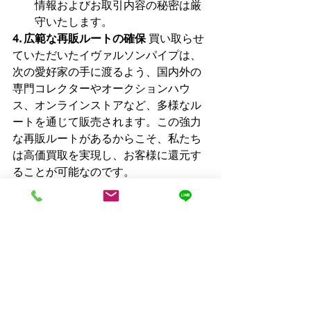
情報およびお取引内容の秘密は厳
守いたします。
4. 広範な再販ルートの確保
 買い取らせ
ていただいたイヴァルソンパイプは、
次の愛好家の手に渡るよう、国内外の
専門コレクターやオークションハウ
ス、オンラインストアなど、多様なル
ートを通じて販売されます。この強力
な再販ルートがあるからこそ、私たち
は高価買取を実現し、お客様に還元す
ることが可能なのです。
イヴァルソンパイプの「買取」は
ヨーンミッケパイプ買取へ
もしお手元のイヴァルソンパイプを売
却しようか迷われているのであれば、
ぜひ一度ヨーンミッケパイプ買取にご
相談ください。あなたの貴重なイヴァ