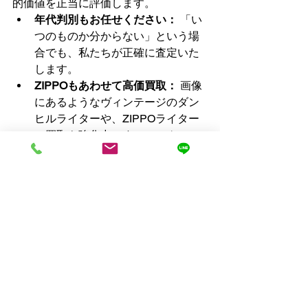
的価値を正当に評価します。
年代判別もお任せください：
 「い
つのものか分からない」という場
合でも、私たちが正確に査定いた
します。
ZIPPOもあわせて高価買取：
 画像
にあるようなヴィンテージのダン
ヒルライターや、ZIPPOライター
の買取も強化中です。コレクショ
ンをまとめて整理したい方もぜひ
ご相談ください。
おわりに：英国の伝統を、次の
オーナーへ
あなたの手元にあるダンヒルパイプ
は、長い歴史の中で培われてきた技術
と哲学の結晶です。その価値を理解
し、大切にしてくれる次の愛好家へと
繋ぐお手伝いを、ぜひ私たちにさせて