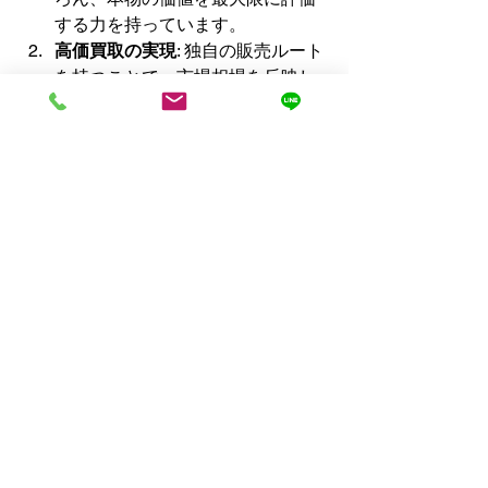
する力を持っています。
高価買取の実現
: 独自の販売ルート
を持つことで、市場相場を反映し
た適正価格、そして可能な限りの
高価買取を実現しています。特に
希少なヨーンミッケの初期作品や
状態の良いものは、驚くような価
格をご提示できる場合もございま
す。
名古屋からも便利な宅配買取
: 当店
では、日本全国どこからでも送料
無料でご利用いただける宅配買取
サービスをご用意しています。名
古屋にお住まいの方も、ご自宅に
いながら簡単に査定・買取を依頼
できます。無料の宅配キットをお
送りしますので、梱包の手間もか
かりません。