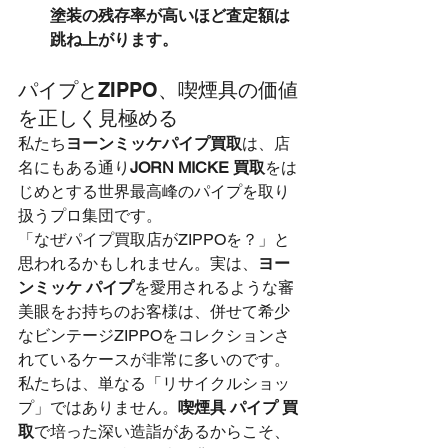
塗装の残存率が高いほど査定額は
跳ね上がります。
パイプとZIPPO、喫煙具の価値
を正しく見極める
私たち
ヨーンミッケパイプ買取
は、店
名にもある通り
JORN MICKE 買取
をは
じめとする世界最高峰のパイプを取り
扱うプロ集団です。
「なぜパイプ買取店がZIPPOを？」と
思われるかもしれません。実は、
ヨー
ンミッケ パイプ
を愛用されるような審
美眼をお持ちのお客様は、併せて希少
なビンテージZIPPOをコレクションさ
れているケースが非常に多いのです。
私たちは、単なる「リサイクルショッ
プ」ではありません。
喫煙具 パイプ 買
取
で培った深い造詣があるからこそ、