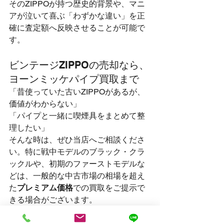
そのZIPPOが持つ歴史的背景や、マニ
アが泣いて喜ぶ「わずかな違い」を正
確に査定額へ反映させることが可能で
す。
ビンテージZIPPOの売却なら、
ヨーンミッケパイプ買取まで
「昔使っていた古いZIPPOがあるが、
価値がわからない」
「パイプと一緒に喫煙具をまとめて整
理したい」
そんな時は、ぜひ当店へご相談くださ
い。特に戦中モデルのブラック・クラ
ックルや、初期のファーストモデルな
どは、一般的な中古市場の相場を超え
た
プレミアム価格
での買取をご提示で
きる場合がございます。
パイプ 買取
と併せて、皆様の大切なコ
レクションを次世代の愛好家へと繋ぐ