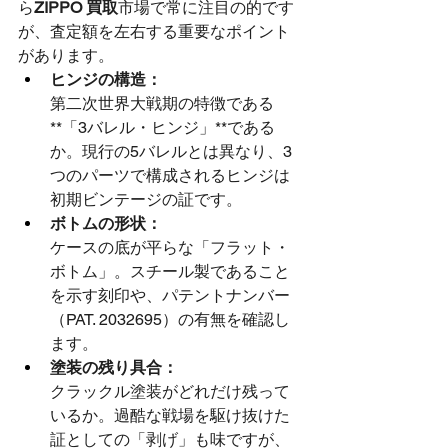
ら
ZIPPO 買取
市場で常に注目の的です
が、査定額を左右する重要なポイント
があります。
ヒンジの構造：
第二次世界大戦期の特徴である
**「3バレル・ヒンジ」**である
か。現行の5バレルとは異なり、3
つのパーツで構成されるヒンジは
初期ビンテージの証です。
ボトムの形状：
ケースの底が平らな「フラット・
ボトム」。スチール製であること
を示す刻印や、パテントナンバー
（PAT. 2032695）の有無を確認し
ます。
塗装の残り具合：
クラックル塗装がどれだけ残って
いるか。過酷な戦場を駆け抜けた
証としての「剥げ」も味ですが、