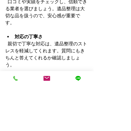
  口コミや実績をチェックし、信頼でき
る業者を選びましょう。遺品整理は大
切な品を扱うので、安心感が重要で
す。
対応の丁寧さ
  親切で丁寧な対応は、遺品整理のスト
レスを軽減してくれます。質問にもき
ちんと答えてくれるか確認しましょ
う。
買取方法の多様さ
  持ち込み、出張、宅配など、自分の都
合に合った方法を選べる業者が便利で
す。
査定の透明性
  査定基準や価格の説明が明確な業者は
信頼できます。納得して売却できるこ