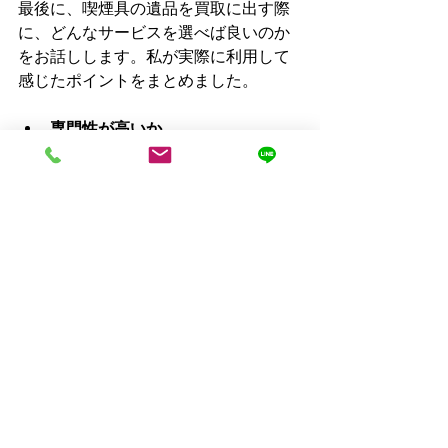
最後に、喫煙具の遺品を買取に出す際
に、どんなサービスを選べば良いのか
をお話しします。私が実際に利用して
感じたポイントをまとめました。
専門性が高いか
　喫煙具の価値を正しく見極められる
専門店を選びましょう。一般的なリサ
イクルショップでは価値が低く見積も
られることも。
査定が無料かつ迅速か
　査定に時間がかかると遺品整理も進
みません。スピーディーな対応ができ
る店が理想的です。
買取価格の透明性
　査定結果の説明が丁寧で、納得でき
る価格を提示してくれるかどうかも重