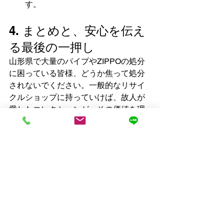
す。
4. まとめと、安心を伝え
る最後の一押し
山形県で大量のパイプやZIPPOの処分
に困っている皆様、どうか焦って処分
されないでください。一般的なリサイ
クルショップに持っていけば、故人が
愛したコレクションが、その価値を理
解されないまま、二束三文で処理され
てしまいます。それは、お客様にとっ
ても、故人にとっても、悲しいことで
す。
「ヨーンミッケパイプ買取」は、あな
たの宝物をプロの目利で正しく評価
し、その価値に見合った価格で買い取
ることを約束いたします。私たちは、
単なる喫煙具の買取ではなく、故人の