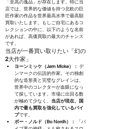
「至高の逸品」が存在します。特に当
店では、世界的な価値を持つ北欧の巨
匠作家の作品を世界最高水準で最高額
買取いたします。もしご自宅にあるコ
レクションの中に、以下のような名前
があれば、高価買取の最大のチャンス
です。
当店が一番買い取りたい「幻の
2大作家」
ヨーンミッケ（Jørn Micke）：
 デ
ンマークの伝説的作家。その独創
的な造形美と完璧なグレインは、
世界中のコレクターが血眼になっ
て探しています。市場に出回る数
が極めて少なく、
当店が現在、国
内で最も買取を強化しているパイ
プ
です。
ボー・ノルド（Bo Nordh）：
 「パ
イプ界の神様」とも称されるスウ