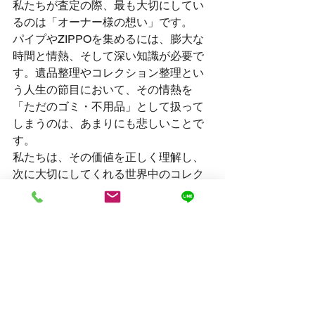
私たちが査定の際、最も大切にしてい
るのは「オーナー様の想い」です。
パイプやZIPPOを集めるには、膨大な
時間と情熱、そして深い知識が必要で
す。遺品整理やコレクション整理とい
う人生の節目において、その情熱を
「ただのゴミ・不用品」として扱って
しまうのは、あまりにも悲しいことで
す。
私たちは、その価値を正しく理解し、
次に大切にしてくれる世界中のコレク
ターや愛好家へと橋渡しをする役割を
担っています。
「1点ずつ丁寧に説明してほしい」
「まずは価値があるかどうかだけでも
見てほしい」
どんなご要望でも構いません。10年以
上の歴史に裏打ちされた誠実な目利き
で、あなたの不安を安心へと変えるこ