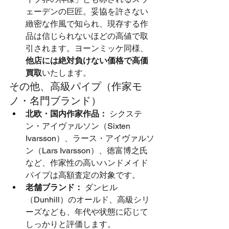
ェーデンの巨匠。妥協を許さない
緻密な作風で知られ、現存する作
品は信じられないほどの高値で取
引されます。ヨーンミッケ同様、
他店には絶対負けない価格で高価
買取
いたします。
その他、高級パイプ（作家モ
ノ・名門ブランド）
北欧・国内作家作品：
 シクステ
ン・アイヴァルソン（Sixten 
Ivarsson）、ラース・アイヴァルソ
ン（Lars Ivarsson）、徳富博之氏
など、作家性の高いハンドメイド
パイプは高額査定の対象です。
老舗ブランド：
 ダンヒル
（Dunhill）のオールド、高級シリ
ーズなども、年代や状態に応じて
しっかりと評価します。