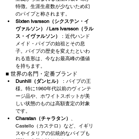
特徴。生涯生産数が少ないため幻
のパイプと称されます。
Sixten Ivarsson（シクステン・イ
ヴァルソン） / Lars Ivarsson（ラル
ス・イヴァルソン）
：近代ハンド
メイド・パイプの始祖とその息
子。パイプの歴史を変えたといわ
れる造形は、今なお最高峰の価値
を持ちます。
■ 世界の名門・定番ブランド
Dunhill（ダンヒル）
：パイプの王
様。特に1960年代以前のヴィンテ
ージ品や、ホワイトスポットが美
しい状態のものは高額査定の対象
です。
Charatan（チャラタン）
、
Castello（カステロ）など、イギリ
スやイタリアの伝統的なパイプも