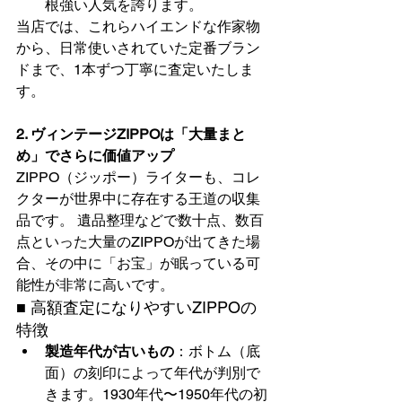
根強い人気を誇ります。
当店では、これらハイエンドな作家物
から、日常使いされていた定番ブラン
ドまで、1本ずつ丁寧に査定いたしま
す。
2. ヴィンテージZIPPOは「大量まと
め」でさらに価値アップ
ZIPPO（ジッポー）ライターも、コレ
クターが世界中に存在する王道の収集
品です。 遺品整理などで数十点、数百
点といった大量のZIPPOが出てきた場
合、その中に「お宝」が眠っている可
能性が非常に高いです。
■ 高額査定になりやすいZIPPOの
特徴
製造年代が古いもの
：ボトム（底
面）の刻印によって年代が判別で
きます。1930年代〜1950年代の初