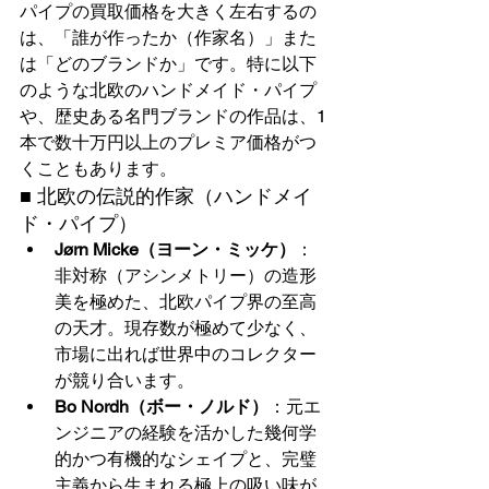
パイプの買取価格を大きく左右するの
は、「誰が作ったか（作家名）」また
は「どのブランドか」です。特に以下
のような北欧のハンドメイド・パイプ
や、歴史ある名門ブランドの作品は、1
本で数十万円以上のプレミア価格がつ
くこともあります。
■ 北欧の伝説的作家（ハンドメイ
ド・パイプ）
Jørn Micke（ヨーン・ミッケ）
：
非対称（アシンメトリー）の造形
美を極めた、北欧パイプ界の至高
の天才。現存数が極めて少なく、
市場に出れば世界中のコレクター
が競り合います。
Bo Nordh（ボー・ノルド）
：元エ
ンジニアの経験を活かした幾何学
的かつ有機的なシェイプと、完璧
主義から生まれる極上の吸い味が