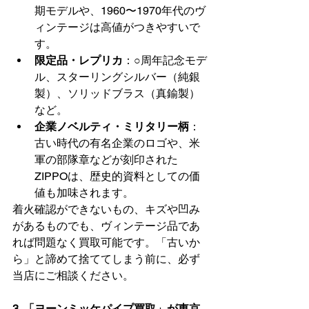
期モデルや、1960〜1970年代のヴ
ィンテージは高値がつきやすいで
す。
限定品・レプリカ
：○周年記念モデ
ル、スターリングシルバー（純銀
製）、ソリッドブラス（真鍮製）
など。
企業ノベルティ・ミリタリー柄
：
古い時代の有名企業のロゴや、米
軍の部隊章などが刻印された
ZIPPOは、歴史的資料としての価
値も加味されます。
着火確認ができないもの、キズや凹み
があるものでも、ヴィンテージ品であ
れば問題なく買取可能です。「古いか
ら」と諦めて捨ててしまう前に、必ず
当店にご相談ください。
3. 「ヨーンミッケパイプ買取」が東京