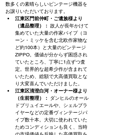
数多くの素晴らしいビンテージ機器を
お譲りいただいております。
江東区門前仲町・ご遺族様より
（遺品整理）：
 故人が長年かけて
集めていた大量の作家パイプ（ヨ
ーン・ミッケを含む北欧作家物な
ど約100本）と大量のビンテージ
ZIPPO。価値が分からず困惑され
ていたところ、丁寧に1点ずつ査
定。世界的な超希少作が含まれて
いたため、総額で大高価買取とな
り大変喜んでいただけました。
江東区清澄白河・オーナー様より
（生前整理）：
 ダンヒルのオール
ドブリュイエールや、シェルブラ
イヤーなどの定番ヴィンテージパ
イプ数十本。大切に使われていた
ためコンディションも良く、当時
の市場価値を反映した高価買取を