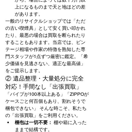
上になるものまで天と地ほどの差
があります。
一般のリサイクルショップでは「ただ
の古い喫煙具」として安く買い叩かれ
たり、最悪の場合は買取を断られたり
することもあります。当店では、ビン
テージ相場や作家の特徴を熟知した専
門スタッフが1点ずつ厳密に鑑定。「希
少価値を見逃さない、適正な最高値」
をご提示します。
② 遺品整理・大量処分に完全
対応！手間なし「出張買取」
「パイプが100本以上ある」「ZIPPOが
ケースごと何百個もあり、割れそうで
梱包できない」 そんな時こそ、私たち
の「出張買取」をご利用ください。
梱包は一切不要：
 棚や箱に入った
ままで結構です。