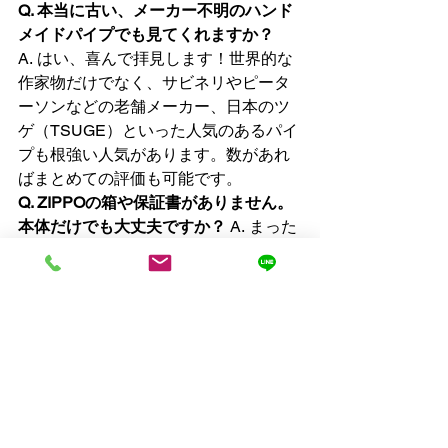
Q. 本当に古い、メーカー不明のハンド
メイドパイプでも見てくれますか？
A. はい、喜んで拝見します！世界的な
作家物だけでなく、サビネリやピータ
ーソンなどの老舗メーカー、日本のツ
ゲ（TSUGE）といった人気のあるパイ
プも根強い人気があります。数があれ
ばまとめての評価も可能です。
Q. ZIPPOの箱や保証書がありません。
本体だけでも大丈夫ですか？
 A. まった
く問題ありません！ZIPPOは本体の刻
印から年代や価値を正確に割り出すこ
とができます。箱がなくても価値が下
がることはありませんのでご安心くだ
さい。
Q. 江東区内なら出張費や査定料は無料
ですか？
 A. はい、出張費用、査定料、
万が一金額が折り合わなかった場合の
キャンセル料なども一切いただいてお