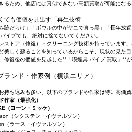
きるため、他店には真似できない高額買取が可能になる
くても価値を見出す「再生技術」
み跡だらけ」「ボウルの中がヤニで真っ黒」「長年放置
のパイプでも、絶対に捨てないでください。
レストア（修復）・クリーニング技術を持っています。
ど美しく蘇ることを知っているからこそ、現状の見た目
修復後の価値を見越した**「喫煙具 パイプ 買取」**
のブランド・作家例（横浜エリア）
お持ち込みも多い、以下のブランドや作家は特に高価買
ド作家（最強化）
ICKE（ヨーン・ミッケ）
Ivarsson（シクステン・イヴァルソン）
arsson（ラース・イヴァルソン）
onowitsch（ジェス・チョノウィッチ）