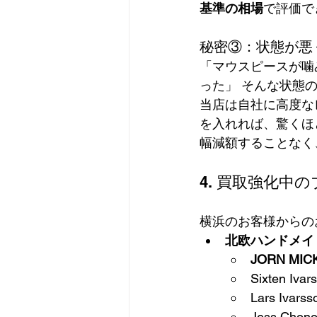
基準の相場
で評価で
秘密③：状態が悪
「マウスピースが噛
った」 そんな状態
当店は自社に高度な
を入れれば、驚くほ
幅減額することなく、
4. 買取強化中
横浜のお客様からの
北欧ハンドメイ
JORN M
Sixten 
Lars Iv
Jess Ch