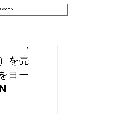
）を売
をヨー
N