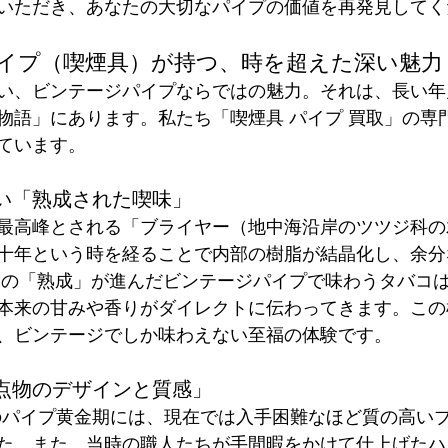
いただき、あなたの大切なパイプの価値を再発見してく
ジパイプ（喫煙具）が持つ、時を超えた深い魅力
い、ビンテージパイプならではの魅力。それは、長い年
物語」にあります。私たち「喫煙具 パイプ 買取」の専
ています。
ない「熟成された喫味」
最高峰とされる「ブライヤー（地中海沿岸のツツジ科の
十年という時を経ることで内部の樹脂が結晶化し、余分
この「熟成」が進んだビンテージパイプで味わうタバコ
本来の甘みや香りがダイレクトに伝わってきます。この
、ビンテージでしか味わえない至福の体験です。
一点物のデザインと質感」
年代のパイプ黄金期には、現在では入手困難なほど質の高い
た。また、当時の職人たちが手間暇をかけて仕上げたハ