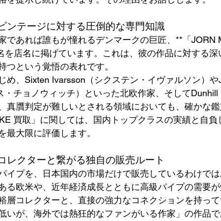
ビンテージに対する圧倒的な専門知識
であれば誰もが憧れるデンマークの巨匠、**「JORN M
の名を店名に掲げています。これは、彼の作品に対する深
持つという覚悟の表れです。
、Sixten Ivarsson（シクステン・イヴァルソン）やJe
（ジェス・チョノウィッチ）といった北欧作家、そしてDunhi
、真贋判定が難しいとされる領域においても、確かな鑑
MICKE 買取」に関しては、国内トップクラスの実績と自
を最大限に評価します。
コレクターと繋がる独自の販売ルート
パイプを、日本国内の市場だけで販売しているわけでは
ある欧米や、近年経済成長とともに高級パイプの需要が
裕層コレクターと、直接の強力なコネクションを持って
低いが、海外では熱狂的なファンがいる作家」の作品で