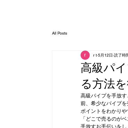
All Posts
r t
5月12日
読了時間
高級パイ
る方法を
高級パイプを手放す
前、希少なパイプを
ポイントをわかりや
「どこで売るのがベ
手放すお手伝いをし