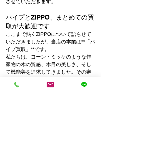
させていただきます。
パイプとZIPPO、まとめての買
取が大歓迎です
ここまで熱くZIPPOについて語らせて
いただきましたが、当店の本業は**「パ
イプ買取」**です。
私たちは、ヨーン・ミッケのような作
家物の木の質感、木目の美しさ、そし
て機能美を追求してきました。その審
美眼は、ZIPPOという金属の芸術品を
評価する上でも大いに役立っていま
す。
ビンテージZIPPOの持つ歴史の重み、
素材の経年変化の美しさは、ビンテー
ジパイプの魅力と共通するものです。
だからこそ、私たちは自信を持って
ZIPPOの適正な価値を見極めることが
できます。